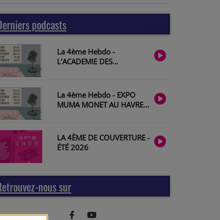
Derniers podcasts
Plus
La 4ème Hebdo -
L’ACADEMIE DES
MUSICIENS DE SAINT-
JULIEN avec François
Lazarevitch
La 4ème Hebdo - EXPO
MUMA MONET AU HAVRE
avec Géraldine Lefebvre
#2026-28
LA 4ÈME DE COUVERTURE -
ÉTÉ 2026
Retrouvez-nous sur