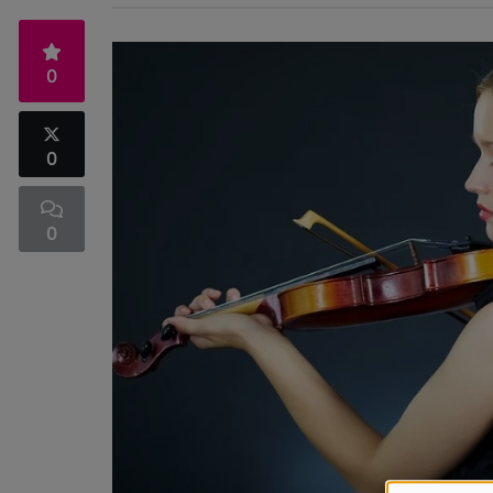
0
0
0