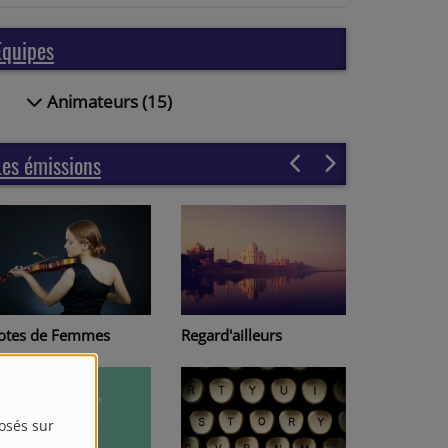
Equipes
Animateurs (15)
Les émissions
Regard'ailleurs
otes de Femmes
Page à pa
posés sur