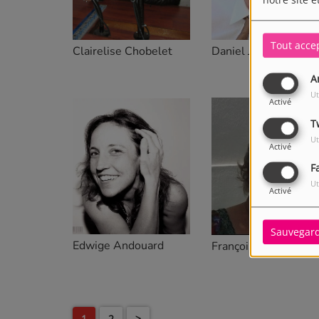
notre site e
Tout acce
Clairelise Chobelet
Daniel Jachet
A
Ut
Activé
T
Ut
Activé
F
Ut
Activé
Sauvegar
Edwige Andouard
Françoise
1
2
>