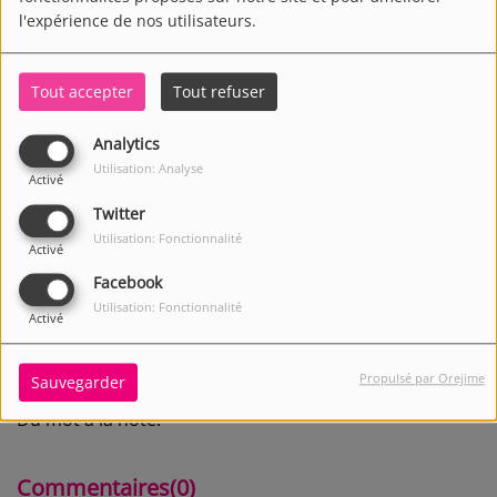
l'expérience de nos utilisateurs.
Tout accepter
Tout refuser
Analytics
Utilisation: Analyse
Activé
Twitter
Utilisation: Fonctionnalité
Activé
Facebook
Utilisation: Fonctionnalité
Activé
3150 VUES
Écouter le podcast
Télécharger le podcast
Propulsé par Orejime
Sauvegarder
Du mot à la note.
Commentaires(0)