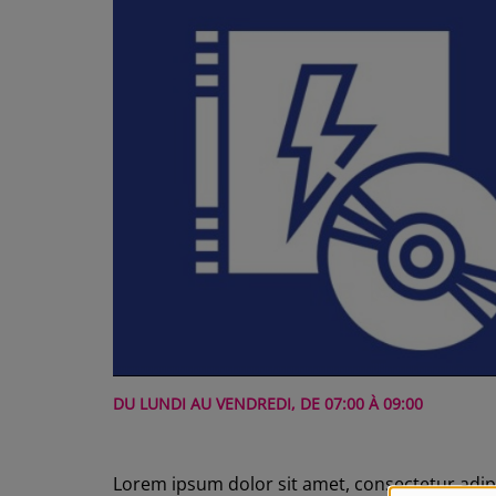
DU LUNDI AU VENDREDI, DE 07:00 À 09:00
Lorem ipsum dolor sit amet, consectetur adi