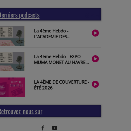
Derniers podcasts
Plus
La 4ème Hebdo -
L’ACADEMIE DES
MUSICIENS DE SAINT-
JULIEN avec François
Lazarevitch
La 4ème Hebdo - EXPO
MUMA MONET AU HAVRE
avec Géraldine Lefebvre
#2026-28
LA 4ÈME DE COUVERTURE -
ÉTÉ 2026
Retrouvez-nous sur