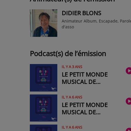
DIDIER BLONS
Animateur Album, Escapade, Parol
d'asso
Podcast(s) de l’émission
IL Y A 3 ANS
LE PETIT MONDE
MUSICAL DE
FRANÇOISE &
THÉRÈSE #2021-02
IL Y A 6 ANS
LE PETIT MONDE
MUSICAL DE
FRANÇOISE ET
THÉRÈSE #2020-11
IL Y A 6 ANS