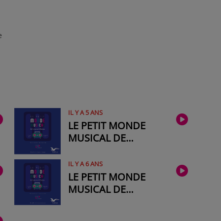
e
IL Y A 5 ANS
LE PETIT MONDE
MUSICAL DE
FRANÇOISE ET
THÉRÈSE #2021-01
IL Y A 6 ANS
LE PETIT MONDE
MUSICAL DE
FRANÇOISE ET
THÉRÈSE #2019-10