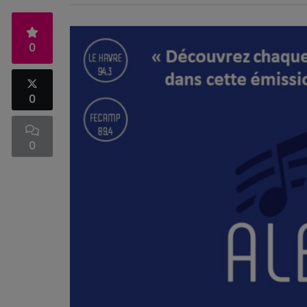
0
0
0