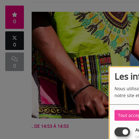
0
0
0
Les i
Nous utilis
notre site e
Tout acce
, DE 14:53 À 14:53
A
Ut