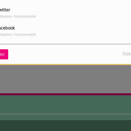
witter
ilisation: Fonctionnalité
acebook
ilisation: Fonctionnalité
our commenter cet article
 CONNECTER
Prop
der