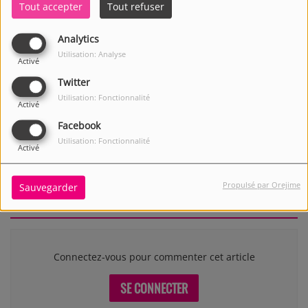
Tout accepter
Tout refuser
Analytics
Utilisation: Analyse
Activé
Twitter
Utilisation: Fonctionnalité
Activé
Facebook
LUNDI, MERCREDI ET SAMEDI, DE 12:25 À 12:25
Utilisation: Fonctionnalité
Activé
Propulsé par Orejime
Sauvegarder
Commentaires(0)
Connectez-vous pour commenter cet article
SE CONNECTER