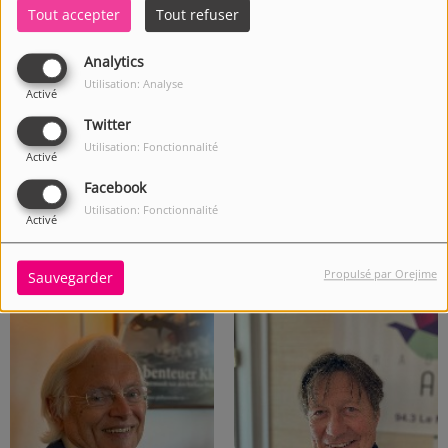
Tout accepter
Tout refuser
Analytics
Utilisation: Analyse
Activé
Twitter
Utilisation: Fonctionnalité
Activé
Facebook
Utilisation: Fonctionnalité
Activé
Propulsé par Orejime
Clairelise Chobelet
Daniel Jachet
Sauvegarder