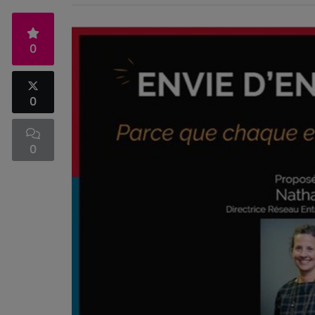
0
0
0