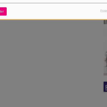
Prop
der