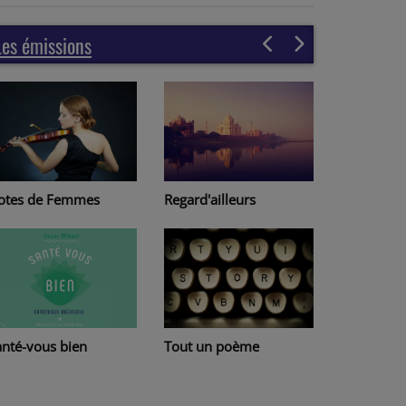
Les émissions
Regard'ailleurs
otes de Femmes
Page à pa
Tout un poème
anté-vous bien
Lire au Ha