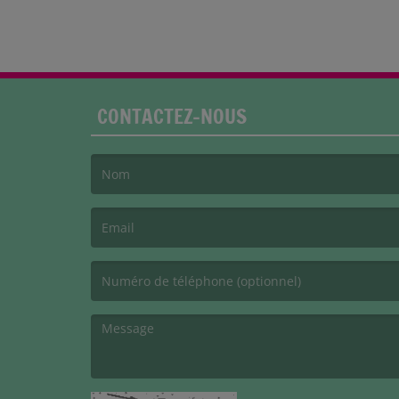
CONTACTEZ-NOUS
(Le nom est obligatoire. )
(L’email est obligatoire. )
(Le message est obligatoire. )