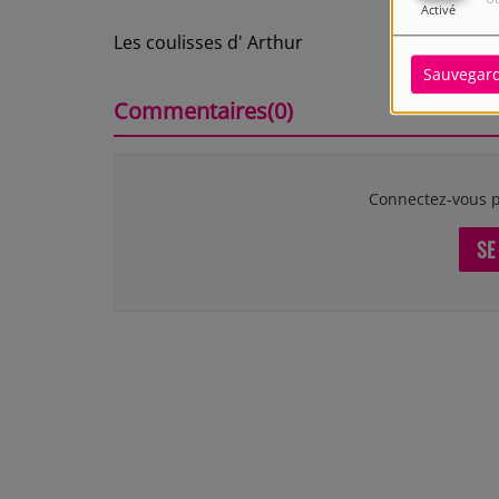
Activé
Les coulisses d' Arthur
Sauvegar
Commentaires(0)
Connectez-vous p
SE