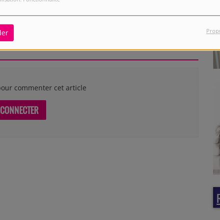
Prop
der
our commenter cet article
 CONNECTER