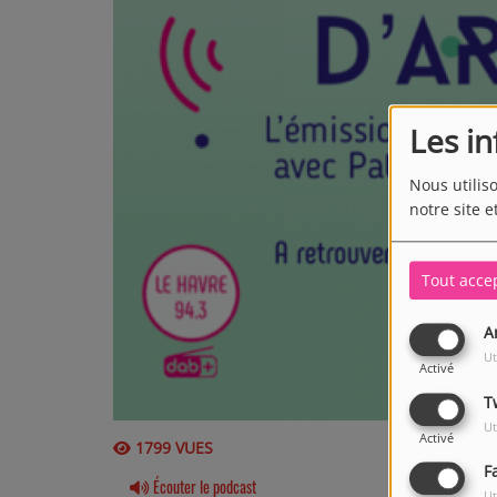
Les i
Nous utilis
notre site e
Tout acce
A
Ut
Activé
T
Ut
Activé
1799 VUES
F
Écouter le podcast
Ut