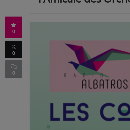
0
0
0