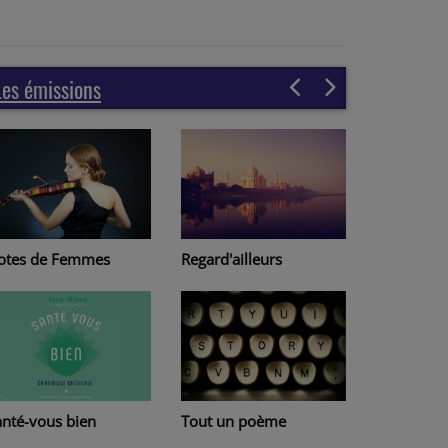
Les émissions
Regard'ailleurs
otes de Femmes
Page à pa
Tout un poème
anté-vous bien
Lire au Ha